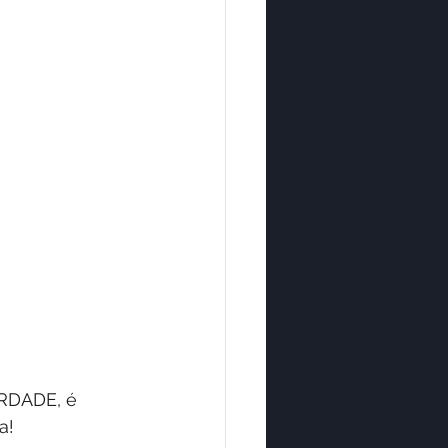
ERDADE, é 
a!