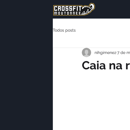
Todos posts
nihgimenez
7 de m
Caia na 