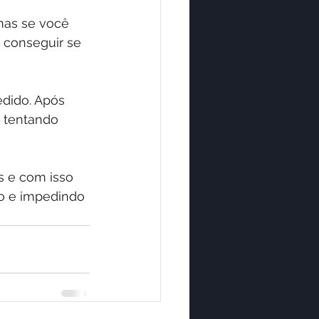
mas se você 
 conseguir se 
dido. Após 
 tentando 
s e com isso 
o e impedindo 