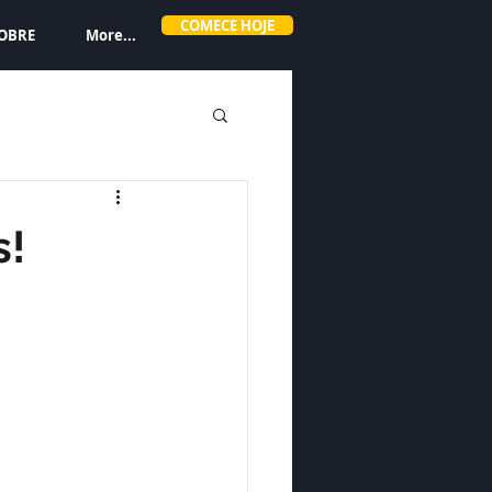
COMECE HOJE
OBRE
More...
s!