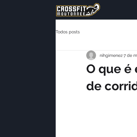
Todos posts
nihgimenez
7 de m
O que é 
de corri