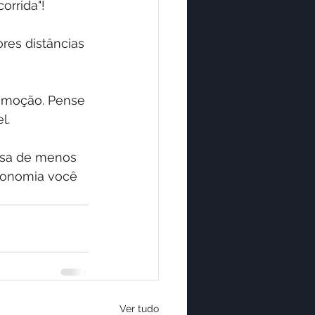
orrida"!
es distâncias 
omoção. Pense 
l.
isa de menos 
economia você 
Ver tudo