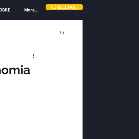
COMECE HOJE
OBRE
More...
nomia